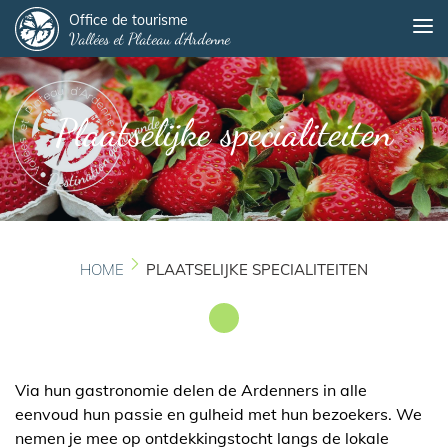
Panneau de gestion des cookies
Overslaan
Office de tourisme
Me
Vallées et Plateau d'Ardenne
en
naar
de
inhoud
Plaatselijke specialiteiten
gaan
HOME
PLAATSELIJKE SPECIALITEITEN
Via hun gastronomie delen de Ardenners in alle
eenvoud hun passie en gulheid met hun bezoekers. We
nemen je mee op ontdekkingstocht langs de lokale