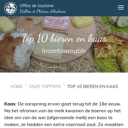
Panneau de gestion des cookies
Overslaan
Office de tourisme
Me
Vallées et Plateau d'Ardenne
en
naar
de
inhoud
Top 10 bieren en kaas
gaan
Incontournable
HOME
ONZE TOPPERS
TOP 10 BIEREN EN KAAS
Kaas
: De oorsprong ervan gaat terug tot de 18e eeuw.
Na het afromen van de melk kwamen de boeren op het
idee om van de wei (afgeroomde melk) een kaas te
maken, ze hadden een extra voorraad zout. Ze maakten