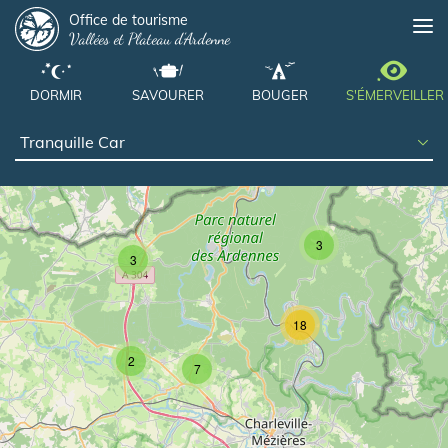
Panneau de gestion des cookies
Aller
Office de tourisme
Me
Vallées et Plateau d'Ardenne
au
contenu
principal
DORMIR
SAVOURER
BOUGER
S'ÉMERVEILLER
3
3
18
2
7