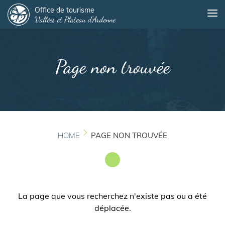
Panneau de gestion des cookies
Overslaan
Office de tourisme
Me
Vallées et Plateau d'Ardenne
en
naar
de
inhoud
Page non trouvée
gaan
HOME
PAGE NON TROUVÉE
La page que vous recherchez n'existe pas ou a été
déplacée.