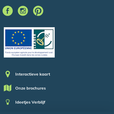
Pied de page
Interactieve kaart
Onze brochures
Ideetjes Verblijf