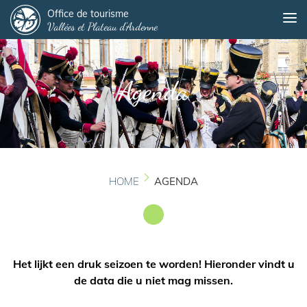
Panneau de gestion des cookies
Overslaan
Office de tourisme
Me
Vallées et Plateau d'Ardenne
en
naar
de
inhoud
Agenda
gaan
HOME
AGENDA
Het lijkt een druk seizoen te worden! Hieronder vindt u
de data die u niet mag missen.