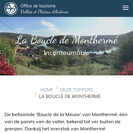
Panneau de gestion des cookies
Overslaan
Office de tourisme
Me
Vallées et Plateau d'Ardenne
en
naar
de
inhoud
La Boucle de Monthermé
gaan
Incontournable
HOME
ONZE TOPPERS
LA BOUCLE DE MONTHERMÉ
De befaamde 'Boucle de la Meuse' van Monthermé: één
van de parels van de vallei, bekend tot ver buiten de
grenzen. Dankzij het overstek van Monthermé