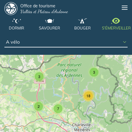
Panneau de gestion des cookies
Aller
Office de tourisme
Me
Vallées et Plateau d'Ardenne
au
contenu
principal
DORMIR
SAVOURER
BOUGER
S'ÉMERVEILLER
3
3
18
2
7